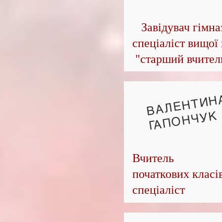
Завідувач гімназ
спеціаліст вищої 
"старший вчител
ВАЛЕНТИН
ГАПОНЧУК
Вчитель
початкових класі
спеціаліст