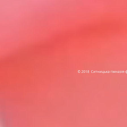
© 2018 Ситницька гімназія-ф