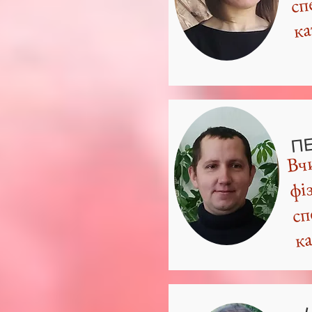
ка
П
Вчи
фі
сп
ка