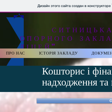
ДЛЯ УЧНІВ
Дизайн этого сайта создан в конструкторе
СИТНИЦЬКА Г
ОПОРНОГО ЗАКЛА
ЛІЦЕЙ"​
ПРО НАС
ІСТОРІЯ ЗАКЛАДУ
ДОКУМЕН
Кошторис і фіна
надходження та 
Ф