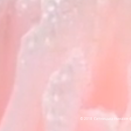
© 2018 Ситницька гімназія-ф